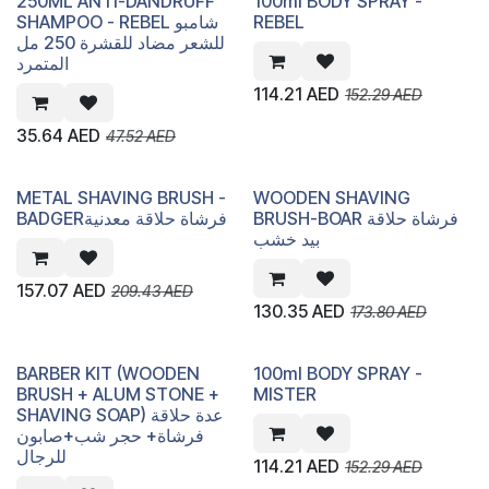
250ML ANTI-DANDRUFF
100ml BODY SPRAY -
SHAMPOO - REBEL شامبو
REBEL
للشعر مضاد للقشرة 250 مل
المتمرد
114.21
AED
152.29
AED
35.64
AED
47.52
AED
METAL SHAVING BRUSH -
WOODEN SHAVING
BRUSH-BOAR فرشاة حلاقة
BADGERفرشاة حلاقة معدنية
بيد خشب
157.07
AED
209.43
AED
130.35
AED
173.80
AED
BARBER KIT (WOODEN
100ml BODY SPRAY -
BRUSH + ALUM STONE +
MISTER
SHAVING SOAP) عدة حلاقة
فرشاة+ حجر شب+صابون
للرجال
114.21
AED
152.29
AED