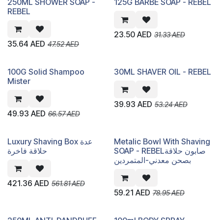
250ML SHOWER SOAP -
125G BARBE SOAP - REBEL
REBEL
23.50
AED
31.33
AED
35.64
AED
47.52
AED
100G Solid Shampoo
30ML SHAVER OIL - REBEL
Mister
39.93
AED
53.24
AED
49.93
AED
66.57
AED
Luxury Shaving Box عدة
Metalic Bowl With Shaving
SOAP - REBELصابون حلاقة
حلاقة فاخرة
بصحن معدني-المتمردين
421.36
AED
561.81
AED
59.21
AED
78.95
AED