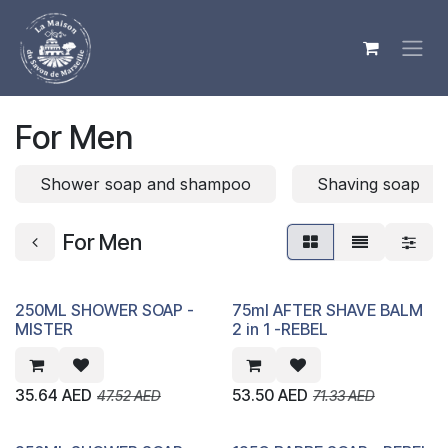
Skip to Content
For Men
Shower soap and shampoo
Shaving soap
For Men
250ML SHOWER SOAP -
75ml AFTER SHAVE BALM
MISTER
2 in 1 -REBEL
35.64
AED
53.50
AED
47.52
AED
71.33
AED