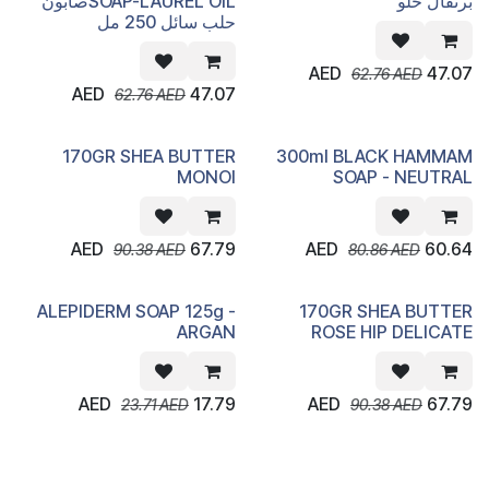
برتقال حلو
SOAP-LAUREL OILصابون
حلب سائل 250 مل
AED
47.07
62.76
AED
AED
47.07
62.76
AED
170GR SHEA BUTTER
300ml BLACK HAMMAM
MONOI
SOAP - NEUTRAL
AED
67.79
AED
60.64
90.38
AED
80.86
AED
ALEPIDERM SOAP 125g -
170GR SHEA BUTTER
ARGAN
ROSE HIP DELICATE
AED
17.79
AED
67.79
23.71
AED
90.38
AED