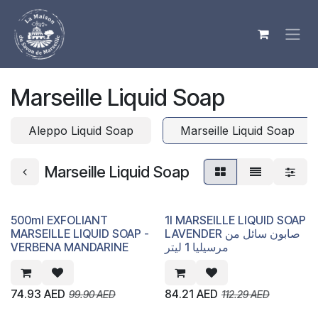
Skip to Content
Marseille Liquid Soap
Aleppo Liquid Soap
Marseille Liquid Soap
Marseille Liquid Soap
500ml EXFOLIANT
1l MARSEILLE LIQUID SOAP
MARSEILLE LIQUID SOAP -
LAVENDER صابون سائل من
VERBENA MANDARINE
مرسيليا 1 ليتر
74.93
AED
84.21
AED
99.90
AED
112.29
AED